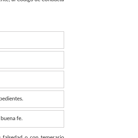
xpedientes.
 buena fe.
u falsedad o con temerario